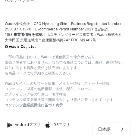
ヘルプセンター
Wadiz株式会社
CEO Hye-sung Shin
Business Registration Number
258-87-01370
E-commerce Permit Number 2021-성남분당C-
1153
事業者情報を確認
ホスティングサービス事業者：Wadiz株式会社
大韓民国 京畿道城南市盆唐区板橋路242 PDC A棟402号
© wadiz Co., Ltd.
一部の商品において、Wadizは通信販売の仲介者であり、
販売当事者ではありません。該当する商品については、商品、商品情報、
取引に関する義務と責任は販売者にあります。
各商品ページにて詳細をご確認ください。
Wadizサイト上のリワード情報、メイカー情報、ストーリー情報、
コンテンツ、UI等の無断複製、送信、配布、クロール、
スクレイピング等の行為は、著作権法、
コンテンツ産業振興法等の関連法令により厳格に禁止されています。
コンテンツ産業振興法に基づく表示
Androidアプリ
iOSアプリ
日本語