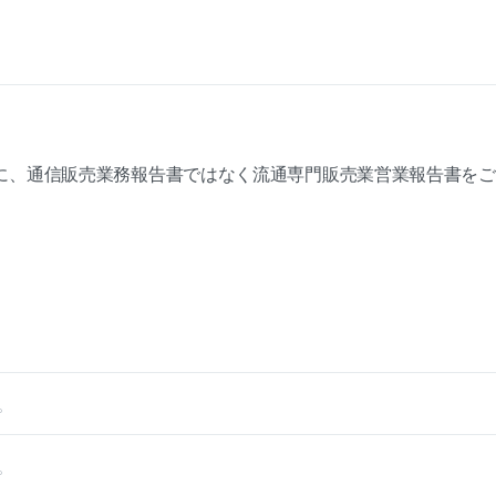
に、通信販売業務報告書ではなく流通専門販売業営業報告書をご
。
。