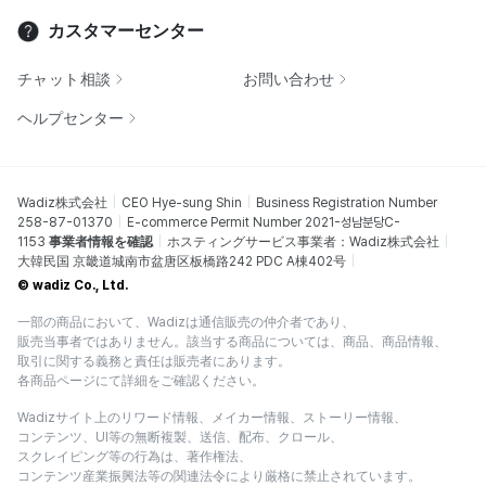
カスタマーセンター
チャット相談
お問い合わせ
ヘルプセンター
Wadiz株式会社
CEO Hye-sung Shin
Business Registration Number
258-87-01370
E-commerce Permit Number 2021-성남분당C-
1153
事業者情報を確認
ホスティングサービス事業者：Wadiz株式会社
大韓民国 京畿道城南市盆唐区板橋路242 PDC A棟402号
© wadiz Co., Ltd.
一部の商品において、Wadizは通信販売の仲介者であり、
販売当事者ではありません。該当する商品については、商品、商品情報、
取引に関する義務と責任は販売者にあります。
各商品ページにて詳細をご確認ください。
Wadizサイト上のリワード情報、メイカー情報、ストーリー情報、
コンテンツ、UI等の無断複製、送信、配布、クロール、
スクレイピング等の行為は、著作権法、
コンテンツ産業振興法等の関連法令により厳格に禁止されています。