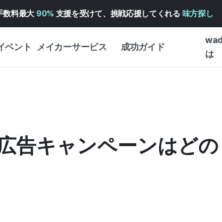
手数料最大
90%
支援を受けて、挑戦応援してくれる
味方探し
wa
イベント
メイカーサービス
成功ガイド
は
メイカー向けサポートサ
クラウドファンディング
はじめ
ービス
成功ガイド
WADIZ 広告センター ↗︎
サービスガイド
タイプ
体験型
ヘルプセンター ↗︎
WADIZ・スクール
広告キャンペーンはどの
創作型
ー
WADIZアワード ↗︎
成功ストーリー
ビジネ
ンター
FOR GLOBAL MAKER
クラウ
英語ガイド
・イン
中国語ガイド
韓国語ガイド