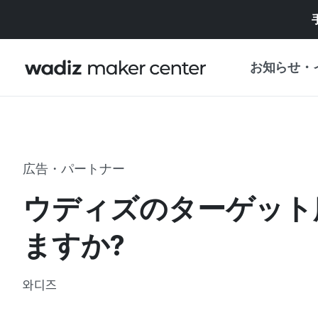
お知らせ・
お知らせ
WADIZ
企画展・特典
広告・パートナー
プレスリリース
マイワディズ
ウディズのターゲット
企画展カレンダ
重要なお知らせ
セキュリティセ
ますか?
支援事業
와디즈