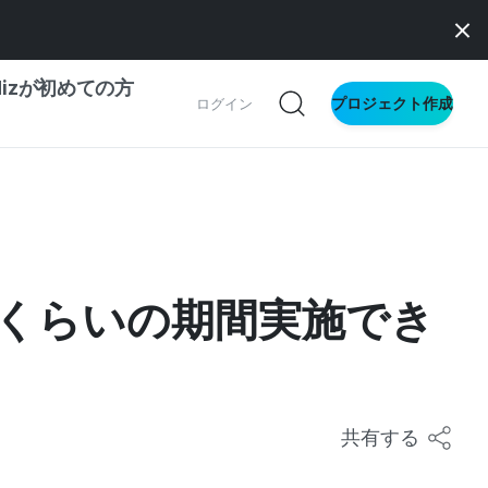
dizが初めての方
プロジェクト作成
ログイン
の一歩ガイド
別ガイド
くらいの期間実施でき
ス向け
ドファンディング
サイト
共有する