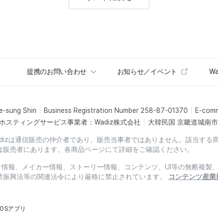
提携のお問い合わせ
お知らせ／イベント
Wa
e-sung Shin
Business Registration Number 258-87-01370
E-com
ホスティングサービス事業者：Wadiz株式会社
大韓民国 京畿道城南市盆
dizは通信販売の仲介者であり、販売当事者ではありません。該当する
は販売者にあります。各商品ページにて詳細をご確認ください。
ード情報、メイカー情報、ストーリー情報、コンテンツ、UI等の無断複
業振興法等の関連法令により厳格に禁止されています。
コンテンツ産業
iOSアプリ