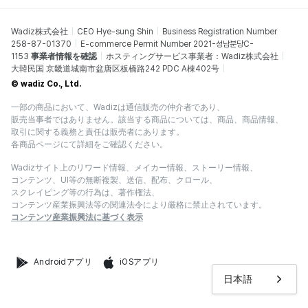
Wadiz株式会社
CEO Hye-sung Shin
Business Registration Number
258-87-01370
E-commerce Permit Number 2021-성남분당C-
1153
事業者情報を確認
ホスティングサービス事業者：Wadiz株式会社
大韓民国 京畿道城南市盆唐区板橋路242 PDC A棟402号
© wadiz Co., Ltd.
一部の商品において、Wadizは通信販売の仲介者であり、
販売当事者ではありません。該当する商品については、商品、商品情報、
取引に関する義務と責任は販売者にあります。
各商品ページにて詳細をご確認ください。
Wadizサイト上のリワード情報、メイカー情報、ストーリー情報、
コンテンツ、UI等の無断複製、送信、配布、クロール、
スクレイピング等の行為は、著作権法、
コンテンツ産業振興法等の関連法令により厳格に禁止されています。
コンテンツ産業振興法に基づく表示
Androidアプリ
iOSアプリ
日本語