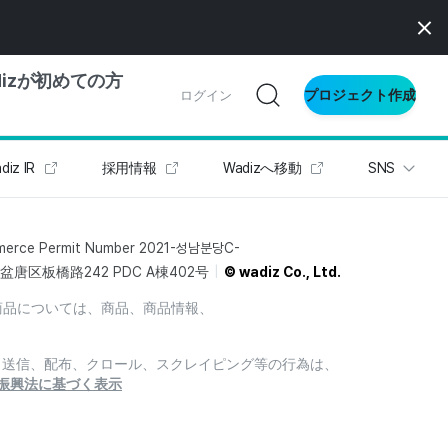
dizが初めての方
プロジェクト作成
ログイン
diz IR
採用情報
Wadizへ移動
SNS
の一歩ガイド
別ガイド
merce Permit Number 2021-성남분당C-
唐区板橋路242 PDC A棟402号
© wadiz Co., Ltd.
商品については、商品、商品情報、
ス向け
ドファンディング
製、送信、配布、クロール、スクレイピング等の行為は、
サイト
振興法に基づく表示