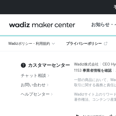
お知らせ・
Wadizポリシー・利用規約
プライバシーポリシー
お知らせ
WADIZ
企画展・特典
Wadiz株式会社
CEO Hy
カスタマーセンター
プレスリリース
マイワディズ
1153
事業者情報を確認
企画展カレンダ
チャット相談
一部の商品において、Wa
重要なお知らせ
セキュリティセ
お問い合わせ
取引に関する義務と責任
支援事業
ヘルプセンター
Wadizサイト上のリワ
著作権法、コンテンツ産