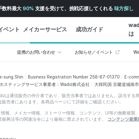
手数料最大
90%
支援を受けて、挑戦応援してくれる
味方探し
wa
イベント
メイカーサービス
成功ガイド
は
提携のお問い合わせ
お知らせ／イベント
Wa
メイカー向けサポートサ
クラウドファンディング
はじめ
ービス
成功ガイド
WADIZ 広告センター ↗︎
サービスガイド
タイプ
e-sung Shin
Business Registration Number 258-87-01370
E-com
体験型
ヘルプセンター ↗︎
WADIZ・スクール
ホスティングサービス事業者：Wadiz株式会社
大韓民国 京畿道城南市盆
創作型
ー
WADIZアワード ↗︎
成功ストーリー
dizは通信販売の仲介者であり、販売当事者ではありません。該当する
ビジネ
ンター
FOR GLOBAL MAKER
は販売者にあります。各商品ページにて詳細をご確認ください。
クラウ
英語ガイド
ード情報、メイカー情報、ストーリー情報、コンテンツ、UI等の無断複
・イン
業振興法等の関連法令により厳格に禁止されています。
コンテンツ産業
中国語ガイド
韓国語ガイド