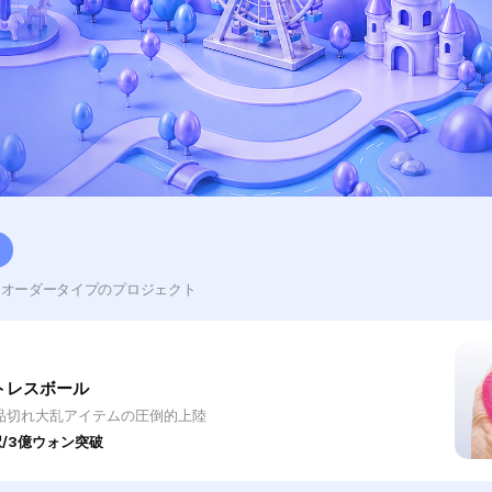
レオーダータイプのプロジェクト
トレスボール
品切れ大乱アイテムの圧倒的上陸
/3億ウォン突破