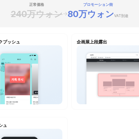
正常価格
プロモーション街
240万ウォン
80万ウォン
→
VAT別途
クプッシュ
企画展上段露出
シュ