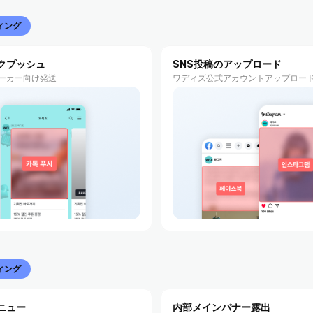
ィング
クプッシュ
SNS投稿のアップロード
ーカー向け発送
ワディズ公式アカウントアップロー
ィング
ニュー
内部メインバナー露出