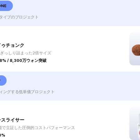
ONE
タイプのプロジェクト
ドゥチョンク
でぎっしり詰まった2倍サイズ
8% / 8,300万ウォン突破
P
ィングする低単価プロジェクト
チスライサー
能で立証した圧倒的コストパフォーマンス
50%