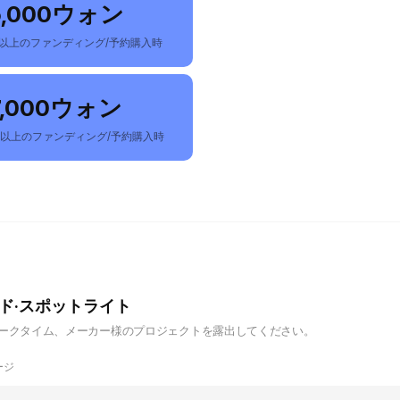
5,000ウォン
以上のファンディング/予約購入時
7,000ウォン
ン以上のファンディング/予約購入時
ド·スポットライト
ークタイム、メーカー様のプロジェクトを露出してください。
ージ