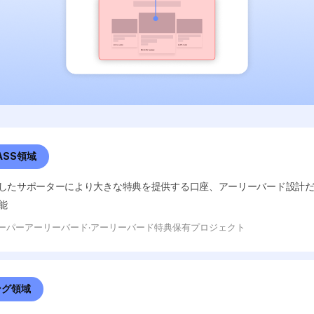
PASS領域
したサポーターにより大きな特典を提供する口座、アーリーバード設計
能
スーパーアーリーバード·アーリーバード特典保有プロジェクト
ング領域