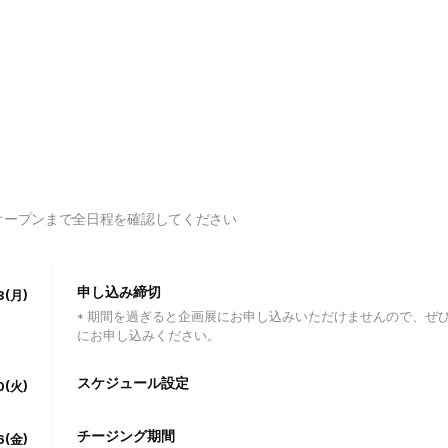
オープンまで全日程を確認してください
申し込み締切
13(月)
* 期間を過ぎると企画展にお申し込みいただけませんので、ぜ
にお申し込みください。
スケジュール設定
0(火)
チージング期間
6(金)