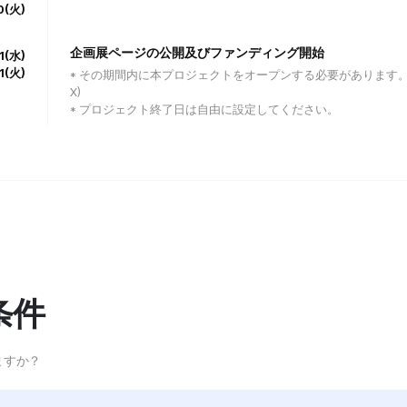
0(火)
企画展ページの公開及びファンディング開始
1(水)
21(火)
* その期間内に本プロジェクトをオープンする必要があります。
X)
* プロジェクト終了日は自由に設定してください。
条件
ますか？