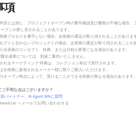
事項
展申請とは別に、プロジェクトオープン時の要件確認及び書類が不備な場合、フ
オープンが差し戻されることがあります。
企画展プロセスを遵守しない場合、企画展の選定が取り消されることがありま
ンセプトと合わないプロジェクトの場合、企画展の選定が取り消されることが
より企画展のコンセプト、特典、または日程が変更になる場合があります。
告/露出成果については、別途ご案内いたしません。
供されるマーケティング 特典は、コレクション単位で実行されます。
品は企画展に参加されるメーカー様に限りご購入いただけます。
トのオープン時点によって、受けることができる特典が異なる場合があります
してご不明な点はございますか？
パートナー、AI Agent WAiに質問
ker@wadiz.kr へメールでお問い合わせする