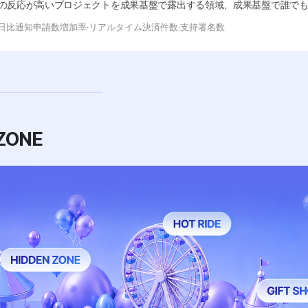
の反応が高いプロジェクトを成果基盤で露出する領域、成果基盤で誰で
前日比通知申請数増加率·リアルタイム決済件数
·支持署名数
ONE