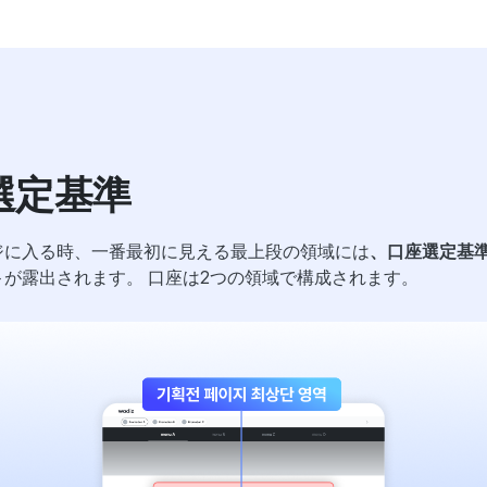
選定基準
ジに入る時、一番最初に見える最上段の領域には
、口座選定基
ト
が露出されます。 口座は2つの領域で構成されます。