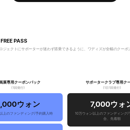
REE PASS
ロジェクトにサポーターが迷わず搭乗できるように、ワディズが全幅のクーポ
画展専用クーポンパック
サポータークラブ専用ク
(1回発行)
(1日1回発行)
2,000ウォン
7,000ウォ
以上のファンディング/予約購入時
10万ウォン以上のファンディング/
合、先着順