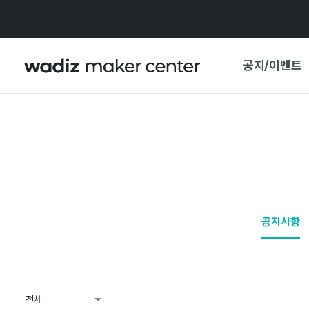
공지/이벤트
공지사항
와디즈
기획전·혜택
보도자료
마이 와디즈
기획전 캘린더
공지사항
중요 업데이트
신뢰센터
지원사업
전체