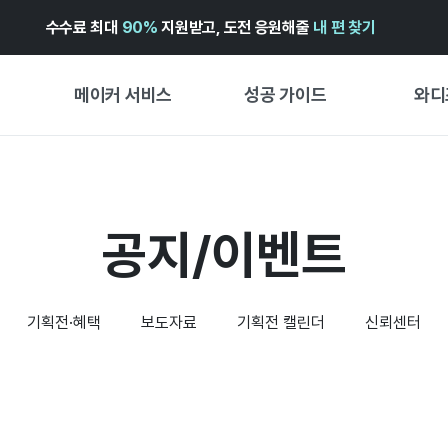
수수료 최대
90%
지원받고, 도전 응원해줄
내 편 찾기
메이커 서비스
성공 가이드
와디
메이커 지원 서비스
펀딩 성공 가이드
첫 시작
와디즈 광고센터 ↗︎
서비스 가이드
유형별 
공지/이벤트
경험형
도움말센터 ↗︎
와디즈 스쿨
창작형
와디즈 어워즈 ↗︎
성공 스토리
비즈니스
기획전·혜택
보도자료
기획전 캘린더
신뢰센터
FOR GLOBAL MAKER
펀딩 인
ENGLISH GUIDE
中文指南
한국어 가이드