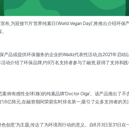
布,为迎接11月'世界纯素日(World Vegan Day)',将推出介绍环
客。
环保产品或提供环保服务的企业的Wadiz代表性活动,自2021年启
本活动介绍了环保品牌,约9万名支持者参与了融资,获得了支持和
例有感性全球(株)的纯素品牌'Doctor Olga'。该产品推出
融资1.6亿韩元,在融资期间荣获实时排名第一,吸引了众多支持者的关
绿色创意'为主题,传达了为环境而行动的意义。自8月3日至31日在