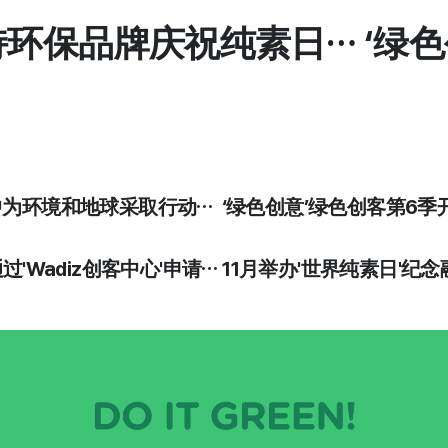
支持环保品牌庆祝纯素日… ‘绿
中为环境和地球采取行动… ‘绿色创意’绿色创客第6季
通过'Wadiz创客中心'申请… 11月举办'世界纯素日'