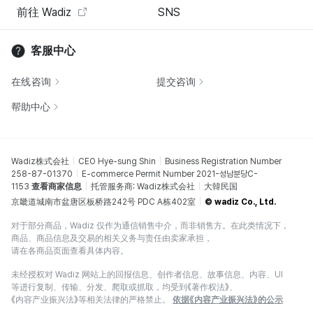
前往 Wadiz
SNS
客服中心
在线咨询
提交咨询
帮助中心
Wadiz株式会社
CEO Hye-sung Shin
Business Registration Number
258-87-01370
E-commerce Permit Number 2021-성남분당C-
1153
查看商家信息
托管服务商: Wadiz株式会社
大韓民国
京畿道城南市盆唐区板桥路242号 PDC A栋402室
© wadiz Co., Ltd.
对于部分商品，Wadiz 仅作为通信销售中介，而非销售方。在此类情况下，
商品、商品信息及交易的相关义务与责任由卖家承担，
请在各商品页面查看具体内容。
未经授权对 Wadiz 网站上的回报信息、创作者信息、故事信息、内容、UI
等进行复制、传输、分发、爬取或抓取，均受到《著作权法》、
《内容产业振兴法》等相关法律的严格禁止。
依据《内容产业振兴法》的公示