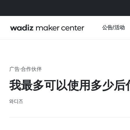
公告/活动
公告
WADIZ
主题展·优惠
广告·合作伙伴
新闻稿
我的 WADIZ
我最多可以使用多少后
特展日历
重要更新
信任中心
와디즈
资助项目