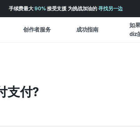
手续费最大
90%
接受支援 为挑战加油的
寻找另一边
如果
创作者服务
成功指南
di
创作者支持服务
众筹成功指南
入门指
WADIZ 广告中心 ↗︎
服务指南
各类指
体验型
帮助中心 ↗︎
WADIZ SCHOOL
付支付?
创作型
WADIZ 奖励 ↗︎
成功项目故事
商务型
面向全球创客
众筹洞
英语指南
中文指南
韩语指南