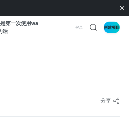
是第一次使用wa
创建项目
登录
z的话
南
南
察
分享