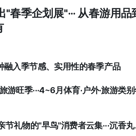
"春季企划展"···
从春游用品
有
0余种融入季节感、实用性的春季产品
·旅游旺季···4~6月体育·户外·旅游
亲节礼物的"早鸟"消费者云集···沉香