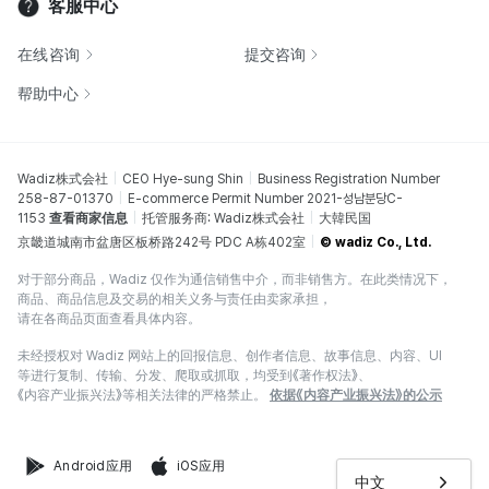
客服中心
在线咨询
提交咨询
帮助中心
Wadiz株式会社
CEO Hye-sung Shin
Business Registration Number
258-87-01370
E-commerce Permit Number 2021-성남분당C-
1153
查看商家信息
托管服务商: Wadiz株式会社
大韓民国
京畿道城南市盆唐区板桥路242号 PDC A栋402室
© wadiz Co., Ltd.
对于部分商品，Wadiz 仅作为通信销售中介，而非销售方。在此类情况下，
商品、商品信息及交易的相关义务与责任由卖家承担，
请在各商品页面查看具体内容。
未经授权对 Wadiz 网站上的回报信息、创作者信息、故事信息、内容、UI
等进行复制、传输、分发、爬取或抓取，均受到《著作权法》、
《内容产业振兴法》等相关法律的严格禁止。
依据《内容产业振兴法》的公示
Android应用
iOS应用
中文