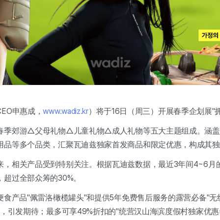
EO申惠成，
www.wadiz.kr
）将于16日（周三）开展春季企划展"
春季郊游△父母礼物△儿童礼物△成人礼物等五大主题组成。涵盖露
用品等多个品类，汇聚瓦迪兹独家首发商品和限定优惠，构成其独
，相关产品受到特别关注。根据瓦迪兹数据，最近3年间4~6月的
，超过全部众筹的30%。
便食产品"佩雷洛橄榄罐头"和提供5年免费售后服务的露营必备"无
请，引发期待；最多可享49%折扣的"统营汉山海滨度假村独家优惠