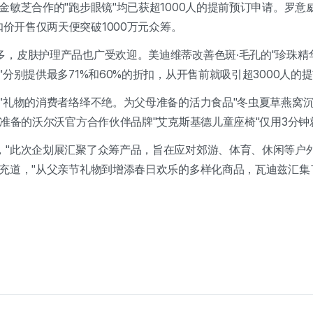
金敏芝合作的"跑步眼镜"均已获超1000人的提前预订申请。罗
折扣价开售仅两天便突破1000万元众筹。
多，皮肤护理产品也广受欢迎。美迪维蒂改善色斑·毛孔的"珍珠精
"分别提供最多71%和60%的折扣，从开售前就吸引超3000人的
"礼物的消费者络绎不绝。为父母准备的活力食品"冬虫夏草燕窝沉
子准备的沃尔沃官方合作伙伴品牌"艾克斯基德儿童座椅"仅用3分钟
，"此次企划展汇聚了众筹产品，旨在应对郊游、体育、休闲等户
补充道，"从父亲节礼物到增添春日欢乐的多样化商品，瓦迪兹汇集