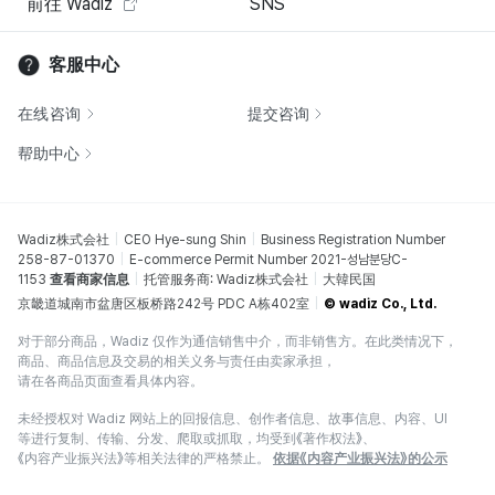
前往 Wadiz
SNS
客服中心
在线咨询
提交咨询
帮助中心
Wadiz株式会社
CEO Hye-sung Shin
Business Registration Number
258-87-01370
E-commerce Permit Number 2021-성남분당C-
1153
查看商家信息
托管服务商: Wadiz株式会社
大韓民国
京畿道城南市盆唐区板桥路242号 PDC A栋402室
© wadiz Co., Ltd.
对于部分商品，Wadiz 仅作为通信销售中介，而非销售方。在此类情况下，
商品、商品信息及交易的相关义务与责任由卖家承担，
请在各商品页面查看具体内容。
未经授权对 Wadiz 网站上的回报信息、创作者信息、故事信息、内容、UI
等进行复制、传输、分发、爬取或抓取，均受到《著作权法》、
《内容产业振兴法》等相关法律的严格禁止。
依据《内容产业振兴法》的公示