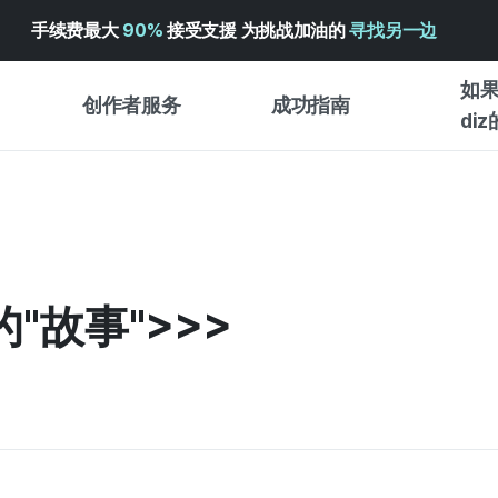
手续费最大
90%
接受支援 为挑战加油的
寻找另一边
如果
创作者服务
成功指南
di
创作者支持服务
众筹成功指南
入门指
WADIZ 广告中心 ↗︎
服务指南
各类指
体验型
帮助中心 ↗︎
WADIZ SCHOOL
"故事">>>
创作型
WADIZ 奖励 ↗︎
成功项目故事
商务型
面向全球创客
众筹洞
英语指南
中文指南
韩语指南