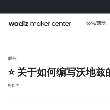
公告/活动
公告
WADIZ
主题展·优惠
服务
新闻稿
我的 WADIZ
⭐ 关于如何编写沃地兹的
特展日历
重要更新
信任中心
와디즈
资助项目