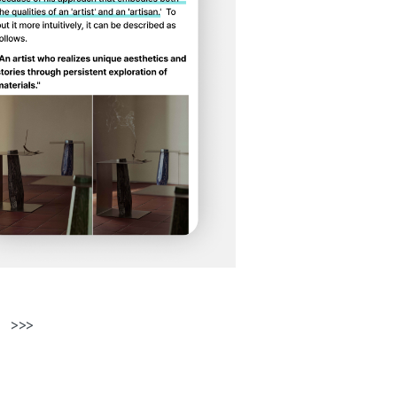
。
>>>