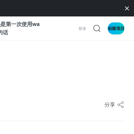
是第一次使用wa
创建项目
登录
z的话
南
南
察
分享