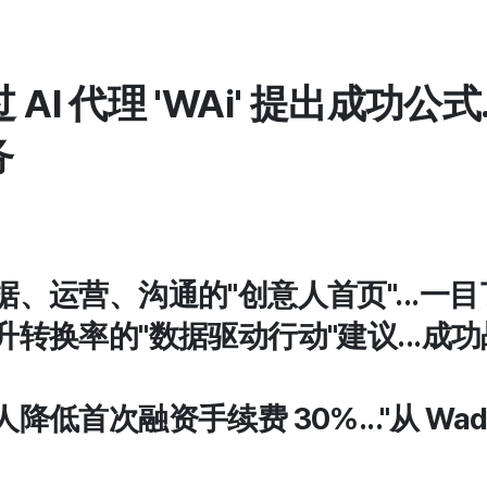
过 AI 代理 'WAi' 提出成功公
务
据、运营、沟通的"创意人首页"...一
升转换率的"数据驱动行动"建议...成功战
降低首次融资手续费 30%..."从 Wadi