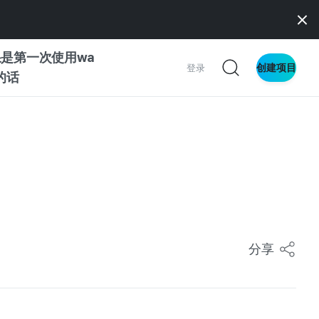
是第一次使用wa
创建项目
登录
z的话
南
南
察
分享