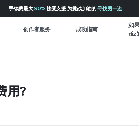
手续费最大
90%
接受支援 为挑战加油的
寻找另一边
如果
创作者服务
成功指南
di
创作者支持服务
众筹成功指南
入门指
WADIZ 广告中心 ↗︎
服务指南
各类指
体验型
帮助中心 ↗︎
WADIZ SCHOOL
费用?
创作型
WADIZ 奖励 ↗︎
成功项目故事
商务型
面向全球创客
众筹洞
英语指南
中文指南
韩语指南