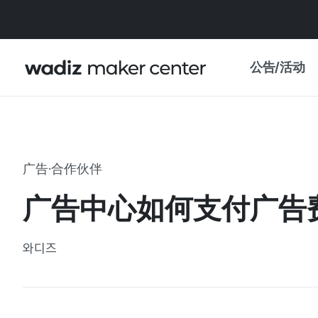
公告/活动
公告
WADIZ
主题展·优惠
广告·合作伙伴
新闻稿
我的 WADIZ
广告中心如何支付广告
特展日历
重要更新
信任中心
와디즈
资助项目