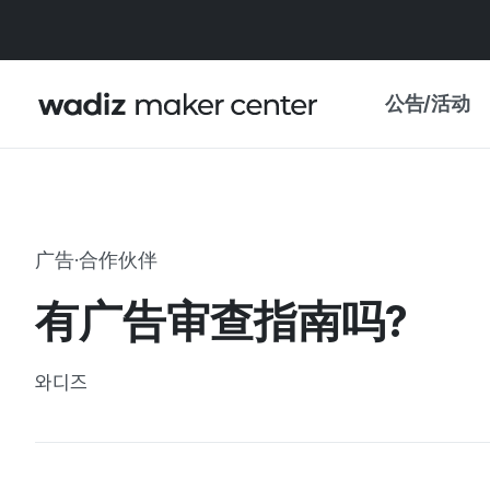
公告/活动
公告
WADIZ
主题展·优惠
广告·合作伙伴
新闻稿
我的 WADIZ
有广告审查指南吗?
特展日历
重要更新
信任中心
와디즈
资助项目