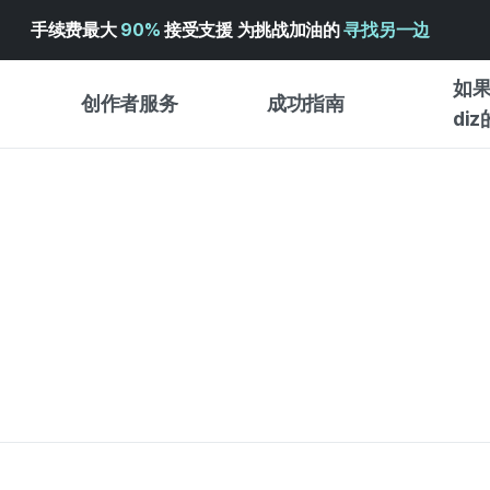
手续费最大
90%
接受支援 为挑战加油的
寻找另一边
如果
创作者服务
成功指南
di
创作者支持服务
众筹成功指南
入门指
WADIZ 广告中心 ↗︎
服务指南
各类指
体验型
帮助中心 ↗︎
WADIZ SCHOOL
创作型
WADIZ 奖励 ↗︎
成功项目故事
商务型
面向全球创客
众筹洞
英语指南
中文指南
韩语指南