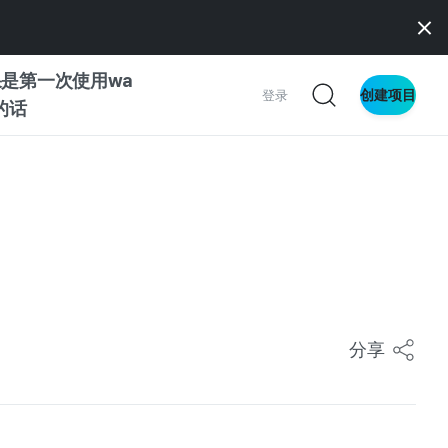
是第一次使用wa
创建项目
登录
z的话
南
南
察
分享