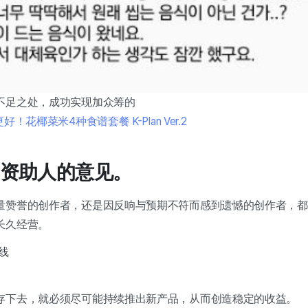
不足之处，成功实现加众筹的
！花椰菜米4种食谱套餐 K-Plan Ver.2
征集资助人的意见。
量赞誉的创作者，还是因反响与预期不符而感到遗憾的创作者，都
长久经营。
线
存下去，就必须尽可能持续推出新产品，从而创造稳定的收益。