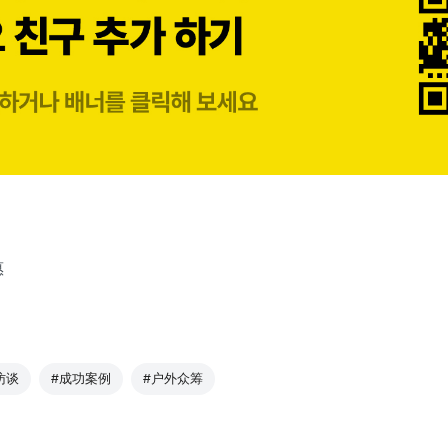
惠
访谈
#成功案例
#户外众筹