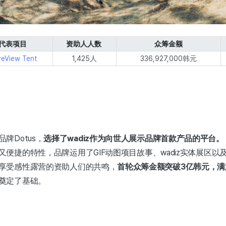
代表项目
资助人人数
众筹金额
eView Tent
1,425人
336,927,000韩元
牌Dotus，
选择了wadiz作为向世人展示品牌首款产品的平台。
又便捷的特性，品牌运用了GIF动图项目故事、wadiz实体展区
享受感性露营的资助人们的共鸣，
首轮众筹金额突破3亿韩元，满
奠定了基础。