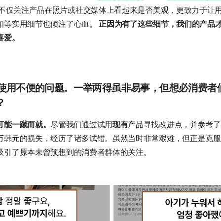
不仅关注产品在照片或社交媒体上看起来是否美观，更致力于让
扣等实用细节也倾注了心血。
正因为有了这些细节，我们的产品
喜爱。
解决使用不便的问题。一举两得虽非易事，但想必消费者
？
可能一蹴而就。
尽管我们通过试用
现有
产品寻找改进点，并参考了
万韩元的损失，经历了诸多试错。虽然当时非常艰难，但正是克服
吸引了原本未曾预想到的消费者群体的关注。