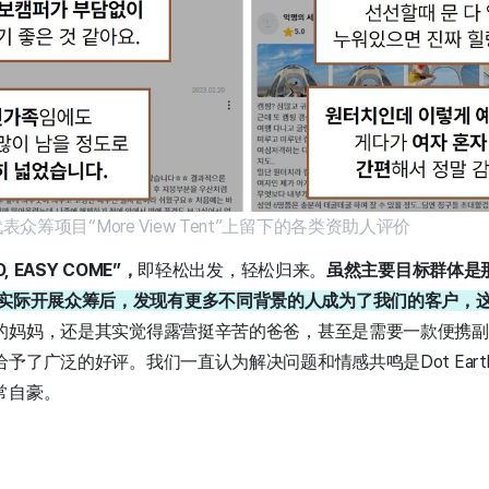
的代表众筹项目“More View Tent”上留下的各类资助人评价
O, EASY COME”，
即轻松出发，轻松归来。
虽然主要目标群体是
实际开展众筹后，发现有更多不同背景的人成为了我们的客户，
的妈妈，还是其实觉得露营挺辛苦的爸爸，甚至是需要一款便携副
予了广泛的好评。我们一直认为解决问题和情感共鸣是Dot Ear
常自豪。