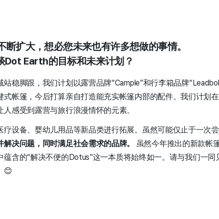
的不断扩大，想必您未来也有许多想做的事情。
ot Earth的目标和未来计划？
稳脚跟，我们计划以露营品牌“Cample”和行李箱品牌“Leadbo
键式帐篷，今后打算亲自打造能充实帐篷内部的配件。我们计划在
让人感受到露营与旅行浪漫情怀的元素。
医疗设备、婴幼儿用品等新品类进行拓展。虽然可能仅止于一次尝
并解决问题，同时满足社会需求的品牌。
虽然今年推出的新款帐
蕴含的“解决不便的Dotus”这一本质将始终如一。请与我们一
😊