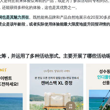
助人是特意前来体验众筹前的产品，或是为了参加活动而专程到访
，还能获得多样化的体验，这也是其优势之一。
洞也是其魅力所在
。既然能将品牌和产品自然地展示在20至30多
受众是该年龄段，或者实际使用体验能最大限度地提升回报详情的
次众筹，并运用了多种活动形式。主要开展了哪些活动