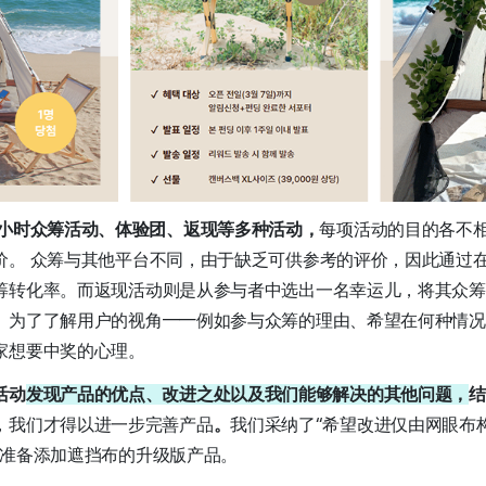
2小时众筹活动、体验团、返现等多种活动，
每项活动的目的各不
价。 众筹与其他平台不同，由于缺乏可供参考的评价，因此通过
筹转化率。而返现活动则是从参与者中选出一名幸运儿，将其众筹
。为了了解用户的视角——例如参与众筹的理由、希望在何种情况
家想要中奖的心理。
活动
发现产品的优点、改进之处以及我们能够解决的其他问题，
结
，我们才得以进一步完善产品
。
我们采纳了“希望改进仅由网眼布构成的M
在准备添加遮挡布的升级版产品。