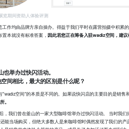
iz”展览期间资助人体验评测
览工作均由品牌方亲自操办。得益于我们平时在露营拍摄中积累的
布置本就没有标准答案，
因此若您正在筹备入驻wadiz空间，建
。
釜山也举办过快闪活动。
与其他空间相比，最大的区别是什么呢？
“wadiz空间”的本质是不同的。如果说快闪店的主要目的是销售
场所。
结束后，我们曾在釜山的一家大型咖啡馆举办过快闪活动。 当时我们搭建了
验后还能当场购买，但绝大多数人是来咖啡馆时偶然发现了我们的产品。