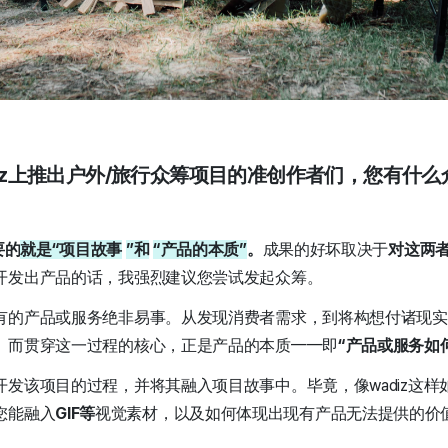
adiz上推出户外/旅行众筹项目的准创作者们，您有什
要的
就是“项目故事
”和
“产品的本质”
。
成果的好坏取决于
对这两
开发出产品的话，我强烈建议您尝试发起众筹。
有的产品或服务绝非易事。从发现消费者需求，到将构想付诸现实
。而贯穿这一过程的核心，正是产品的本质——即
“产品或服务如
发该项目的过程，并将其融入项目故事中。毕竟，像wadiz这样
您能融入
GIF等
视觉素材，以及如何体现出现有产品无法提供的价