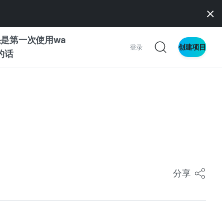
是第一次使用wa
创建项目
登录
z的话
南
南
察
分享