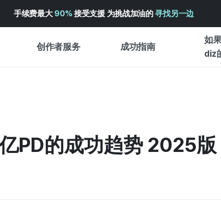
手续费最大
90%
接受支援 为挑战加油的
寻找另一边
如果
创作者服务
成功指南
di
创作者支持服务
众筹成功指南
入门指
WADIZ 广告中心 ↗︎
服务指南
各类指
体验型
帮助中心 ↗︎
WADIZ SCHOOL
PD的成功趋势 2025版
创作型
WADIZ 奖励 ↗︎
成功项目故事
商务型
面向全球创客
众筹洞
英语指南
中文指南
韩语指南