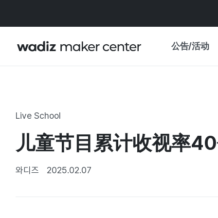
公告/活动
公告
WADIZ
主题展·优惠
Live School
新闻稿
我的 WADIZ
儿童节目累计收视率40亿
特展日历
重要更新
信任中心
와디즈
2025.02.07
资助项目