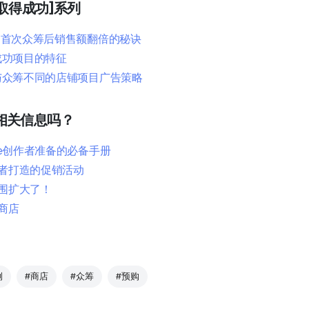
re取得成功]系列
1] 首次众筹后销售额翻倍的秘诀
 成功项目的特征
] 与众筹不同的店铺项目广告策略
相关信息吗？
ore创作者准备的必备手册
作者打造的促销活动
范围扩大了！
驻商店
例
#商店
#众筹
#预购