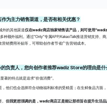
iz商店作为主力销售渠道，是否有相关优惠？
商城外的其他渠道
仅在wadiz商店独家销售该产品，则可使用“wadiz 
品可享受多种额外福利。通过“Only”专属APP/KakaoTalk推送营销
效营销费用补贴等，可帮助创作者节省广告营销成本。
Store的负责人，您向创作者推荐wadiz Store的理由是
助人最显著的特点就是追求“价值消费”。
蛋，他们也会选择符合动物福利标准的受精蛋；在生鲜食品方面，
要。
但我更想强调的是，wadiz商店正是能让那些旨在提升生活