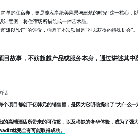
是简单的住宿券，更是能私享绝美风景与建筑的时光”这一核心，
设计意图，将住宿场所描绘成一件艺术品。
槽“难以预订”的评价，强调了本次项目是“难以获得的特殊机会”。
注入项目故事，不妨超越产品或服务本身，通过讲述其中
一句话
每个项目都创下亿韩元的销售额，是因为它明确提出了“为什么一
出的高端酒店所带来的可信度，以及稀缺的奢华体验，成为了强
adiz就完全有可能取得成功。