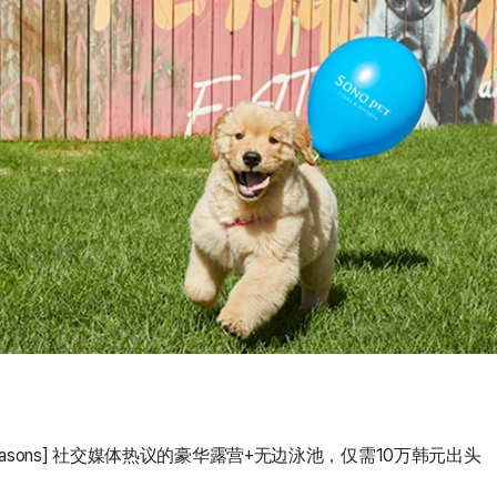
 Seasons] 社交媒体热议的豪华露营+无边泳池，仅需10万韩元出头