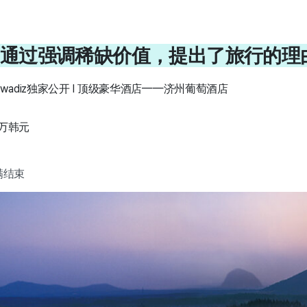
：通过强调稀缺价值，提出了旅行的理
wadiz独家公开 I 顶级豪华酒店——济州葡萄酒店
7万韩元
圆满结束