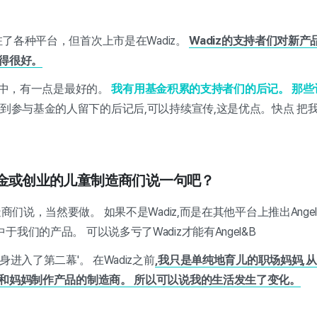
入驻了各种平台，但首次上市是在Wadiz。
Wadiz的支持者们对新产
馈得很好。
ore中，有一点是最好的。
我有用基金积累的支持者们的后记。
那些
看到参与基金的人留下的后记后,可以持续宣传,这是优点。快点 把
基金或创业的儿童制造商们说一句吧？
造商们说，当然要做。 如果不是Wadiz,而是在其他平台上推出Ange
我们的产品。 可以说多亏了Wadiz才能有Angel&B
身进入了第二幕'。 在Wadiz之前
,我只是单纯地育儿的职场妈妈,从W
子和妈妈制作产品的制造商。
所以可以说我的生活发生了变化。