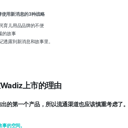
童品牌使用新消息的3种战略
民育儿用品品牌的不便
诚的故事
记透露到新消息和故事里。
B在Wadiz上市的理由
年推出的第一个产品，所以流通渠道也应该慎重考虑了。 
故事的空间。