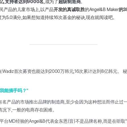
亿,支持者达到9000名,
成为了
超级制造商
。
民产品的儿童市场上,以产品
开发的真诚取胜
的Angel&B Maker
的
意度为5.0满分,如果想知道持续16次基金的秘诀,现在就阅读吧。
Wadiz首次募资也能达到2000万韩元,16次累计达到8亿韩元。
我能插手吗？"
有名产品的市场推出品牌的制造商,至少会因为这种想法而停止过一
情况下,一般的电商存在困难。
平台MD经验的Angel&B代表金东恩(音)不是品牌名称,而是在听