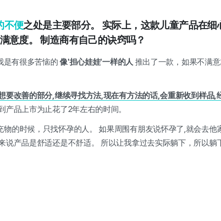
的不便
之处是主要部分。 实际上，这款儿童产品在细心
的满意度。 制造商有自己的诀窍吗？
 我是有很多苦恼的
像'担心娃娃'一样的人
推出了一款，如果不满意
想要改善的部分,继续寻找方法,现在有方法的话,会重新收到样品
到产品上市为止花了2年左右的时间。
充物的时候，只找怀孕的人。 如果周围有朋友说怀孕了,就会去他
妇来说产品是舒适还是不舒适。 所以让我拿过去实际躺下，所以躺