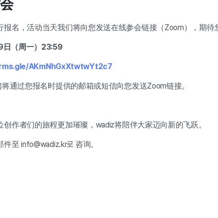
会
行报名，活动当天我们将向您发送在线参会链接（Zoom），期待
9日（周一）23:59
forms.gle/AKmNhGxXtwtwYt2c7
们将通过您报名时提供的邮箱或短信向您发送Zoom链接。
创作者们的旅程更加璀璨，wadiz将陪伴大家迈向新的飞跃。
info@wadiz.kr로 咨询。