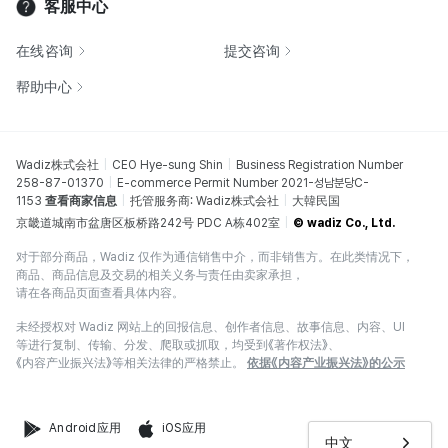
客服中心
在线咨询
提交咨询
帮助中心
Wadiz株式会社
CEO Hye-sung Shin
Business Registration Number
258-87-01370
E-commerce Permit Number 2021-성남분당C-
1153
查看商家信息
托管服务商: Wadiz株式会社
大韓民国
京畿道城南市盆唐区板桥路242号 PDC A栋402室
© wadiz Co., Ltd.
对于部分商品，Wadiz 仅作为通信销售中介，而非销售方。在此类情况下，
商品、商品信息及交易的相关义务与责任由卖家承担，
请在各商品页面查看具体内容。
未经授权对 Wadiz 网站上的回报信息、创作者信息、故事信息、内容、UI
等进行复制、传输、分发、爬取或抓取，均受到《著作权法》、
《内容产业振兴法》等相关法律的严格禁止。
依据《内容产业振兴法》的公示
Android应用
iOS应用
中文