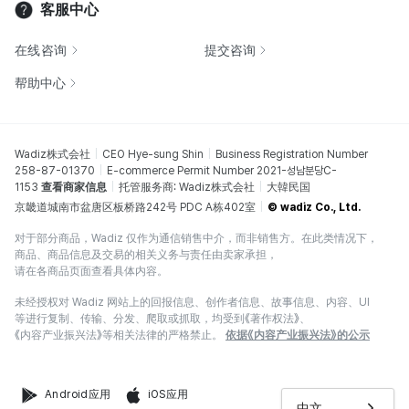
客服中心
在线咨询
提交咨询
帮助中心
Wadiz株式会社
CEO Hye-sung Shin
Business Registration Number
258-87-01370
E-commerce Permit Number 2021-성남분당C-
1153
查看商家信息
托管服务商: Wadiz株式会社
大韓民国
京畿道城南市盆唐区板桥路242号 PDC A栋402室
© wadiz Co., Ltd.
对于部分商品，Wadiz 仅作为通信销售中介，而非销售方。在此类情况下，
商品、商品信息及交易的相关义务与责任由卖家承担，
请在各商品页面查看具体内容。
未经授权对 Wadiz 网站上的回报信息、创作者信息、故事信息、内容、UI
等进行复制、传输、分发、爬取或抓取，均受到《著作权法》、
《内容产业振兴法》等相关法律的严格禁止。
依据《内容产业振兴法》的公示
Android应用
iOS应用
中文