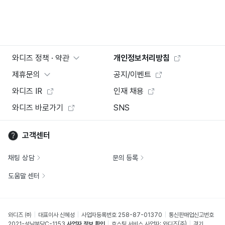
와디즈 정책 · 약관
개인정보처리방침
제휴문의
공지/이벤트
와디즈 IR
인재 채용
와디즈 바로가기
SNS
고객센터
채팅 상담
문의 등록
도움말 센터
와디즈 ㈜
대표이사 신혜성
사업자등록번호 258-87-01370
통신판매업신고번호
2021-성남분당C-1153
사업자 정보 확인
호스팅 서비스 사업자: 와디즈(주)
경기