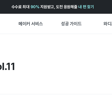
수수료 최대
90%
지원받고, 도전 응원해줄
내 편 찾기
메이커 서비스
성공 가이드
와디
메이커 지원 서비스
펀딩 성공 가이드
첫 시작
와디즈 광고센터 ↗︎
서비스 가이드
유형별 
경험형
.11
도움말센터 ↗︎
와디즈 스쿨
창작형
와디즈 어워즈 ↗︎
성공 스토리
비즈니스
FOR GLOBAL MAKER
펀딩 인
ENGLISH GUIDE
中文指南
한국어 가이드