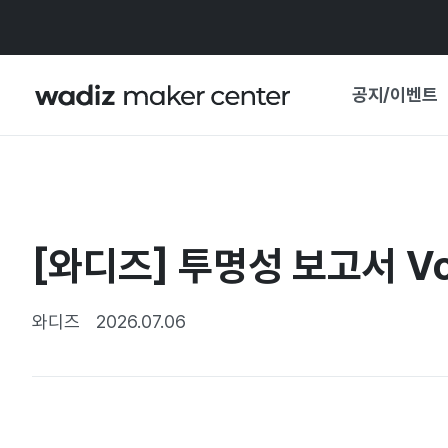
공지/이벤트
공지사항
와디즈
기획전·혜택
[와디즈] 투명성 보고서 Vol
보도자료
마이 와디즈
기획전 캘린더
와디즈
2026.07.06
중요 업데이트
신뢰센터
지원사업