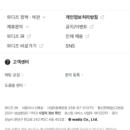
와디즈 정책 · 약관
개인정보처리방침
제휴문의
공지/이벤트
와디즈 IR
인재 채용
와디즈 바로가기
SNS
고객센터
채팅 상담
문의 등록
도움말 센터
와디즈 ㈜
대표이사 신혜성
사업자등록번호 258-87-01370
통신판매업신고번호
2021-성남분당C-1153
사업자 정보 확인
호스팅 서비스 사업자: 와디즈(주)
경기
성남시 분당구 판교로 242 PDC A동 402호
© wadiz Co., Ltd.
일부 상품의 경우 와디즈는 통신판매중개자이며 통신판매 당사자가 아닙니다. 해당되는