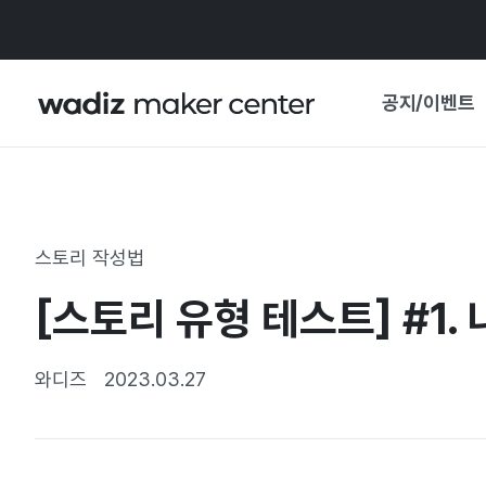
공지/이벤트
공지사항
와디즈
기획전·혜택
스토리 작성법
보도자료
마이 와디즈
[스토리 유형 테스트] #1
기획전 캘린더
중요 업데이트
신뢰센터
와디즈
2023.03.27
지원사업