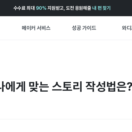
수수료 최대
90%
지원받고, 도전 응원해줄
내 편 찾기
메이커 서비스
성공 가이드
와디
메이커 지원 서비스
펀딩 성공 가이드
첫 시작
와디즈 광고센터 ↗︎
서비스 가이드
유형별 
경험형
도움말센터 ↗︎
와디즈 스쿨
. 나에게 맞는 스토리 작성법은
창작형
와디즈 어워즈 ↗︎
성공 스토리
비즈니스
FOR GLOBAL MAKER
펀딩 인
ENGLISH GUIDE
中文指南
한국어 가이드