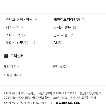
와디즈 정책 · 약관
개인정보처리방침
제휴문의
공지/이벤트
와디즈 IR
인재 채용
와디즈 바로가기
SNS
고객센터
채팅 상담
문의 등록
도움말 센터
와디즈 ㈜
대표이사 신혜성
사업자등록번호 258-87-01370
통신판매업신고번호
2021-성남분당C-1153
사업자 정보 확인
호스팅 서비스 사업자: 와디즈(주)
경기
성남시 분당구 판교로 242 PDC A동 402호
© wadiz Co., Ltd.