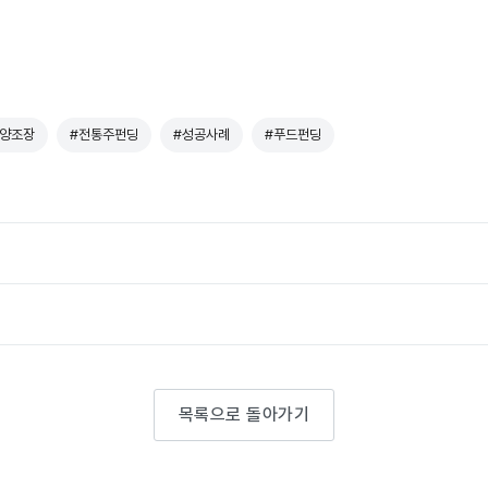
양조장
#전통주펀딩
#성공사례
#푸드펀딩
목록으로 돌아가기