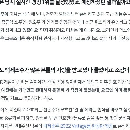
오픈 당시 실시간 랭킹 1위를 달성했었죠. 예상하셨던 결과일까
) 후에 이유를 생각해 보니, 저희가 오래전부터 준비하고 있던 고급 전통주
 증류식 소주인 ‘원소주’가 인기를 얻었던 것이나 최근 위스키가 유행하고 
화
가 생겨나고 있잖아요. 단지 취하려고 마시는 게 아니라요.
그러면서 양조인
싶은 고급스러운 음식처럼 인식
되기 시작했다고 느꼈어요. 좋은 시기에 전통
금도 백제소주가 많은 분들의 사랑을 받고 있다 들었어요. 소감이
3개월이 걸리는 술이에요. 숙성 전용 항아리에서 1년, 그 이후 발효 기간 
큼 예전에는 기대만큼 판매하지 못할까 봐 걱정이 많았는데, 요즘엔 이미 품
.
정말 기쁘고 뿌듯하기도 하죠.
들에게 막걸리로 대표되는 전통주가 무조건 ‘싼 술’이라는 인식을 바꾸고 싶
 증류기를 거치고, 원주를 두 번 발효한 *본류로 술을 빚는 등 맛과 품질
 지지를 보내주신 덕분에
백제소주 2022 Vintage를 한정판 앵콜
로 준비하