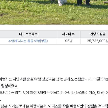
대표 프로젝트
서포터 수
펀딩 모집금
주말에 떠나는 몽골 여행(앵콜)
95명
25,732,000
여행사는 지난 4월 몽골 여행 상품으로 첫 펀딩에 도전했습니다. 그 결과
1
을 달성
하였죠.
으로 마무리한 것에 이어 8월에는 몽골뿐만 아니라 라스베이거스, 다낭, 
.
 않은 시기를 보내온 여행사로서,
와디즈를 작은 여행사만의 장점을 적극적