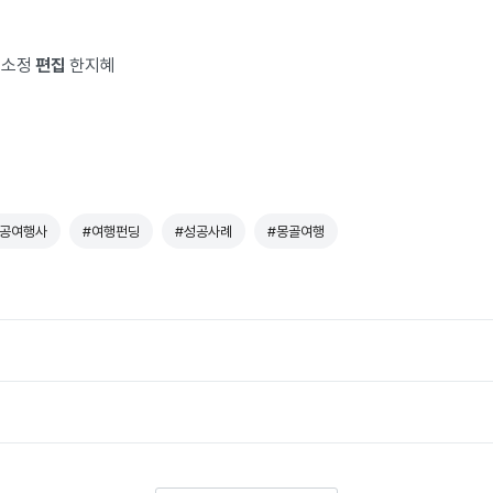
소정
편집
한지혜
공여행사
#여행펀딩
#성공사례
#몽골여행