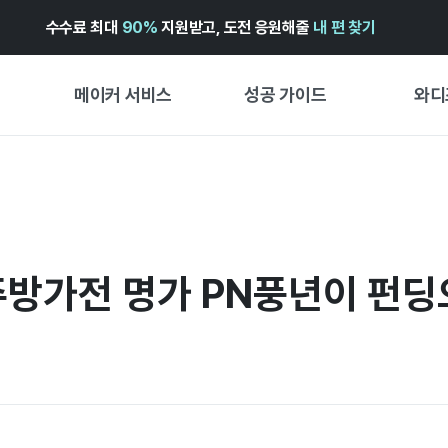
수수료 최대
90%
지원받고, 도전 응원해줄
내 편 찾기
메이커 서비스
성공 가이드
와디
메이커 지원 서비스
펀딩 성공 가이드
첫 시작
와디즈 광고센터 ↗︎
서비스 가이드
유형별 
경험형
도움말센터 ↗︎
와디즈 스쿨
 주방가전 명가 PN풍년이 펀딩
창작형
와디즈 어워즈 ↗︎
성공 스토리
비즈니스
FOR GLOBAL MAKER
펀딩 인
ENGLISH GUIDE
中文指南
한국어 가이드