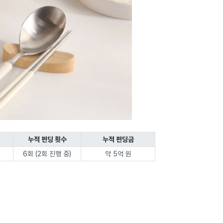
누적 펀딩 횟수
누적 펀딩금
6회 (2회 진행 중)
약 5억 원