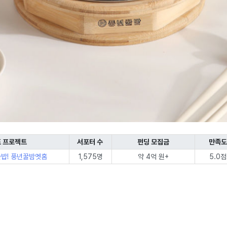
 프로젝트
서포터 수
펀딩 모집금
만족도
밥! 풍년꿀밤엣홈
1,575명
약 4억 원+
5.0점