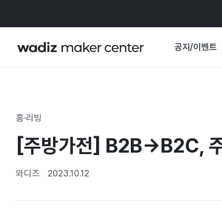
공지/이벤트
공지사항
와디즈
기획전·혜택
홈·리빙
보도자료
마이 와디즈
[주방가전] B2B→B2C,
기획전 캘린더
중요 업데이트
신뢰센터
와디즈
2023.10.12
지원사업