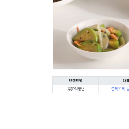
브랜드명
대표
(주)PN풍년
쫀득꼬득 솥