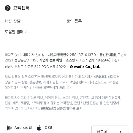
고객센터
채팅 상담
문의 등록
도움말 센터
와디즈 ㈜
대표이사 신혜성
사업자등록번호 258-87-01370
통신판매업신고번호
2021-성남분당C-1153
사업자 정보 확인
호스팅 서비스 사업자: 와디즈(주)
경기
성남시 분당구 판교로 242 PDC A동 402호
© wadiz Co., Ltd.
일부 상품의 경우 와디즈는 통신판매중개자이며 통신판매 당사자가 아닙니다. 해당되는
상품의 경우 상품, 상품정보, 거래에 관한 의무와 책임은 판매자에게 있으므로, 각 상품
페이지에서 구체적인 내용을 확인하시기 바랍니다.
와디즈 사이트의 리워드 정보, 메이커 정보, 스토리 정보, 콘텐츠, UI 등에 대한 무단복제,
전송, 배포, 크롤링, 스크래핑 등의 행위는 저작권법, 콘텐츠산업 진흥법 등 관련 법령에
의하여 엄격히 금지됩니다.
콘텐츠산업 진흥법에 따른 표시
Android앱
IOS앱
한국어