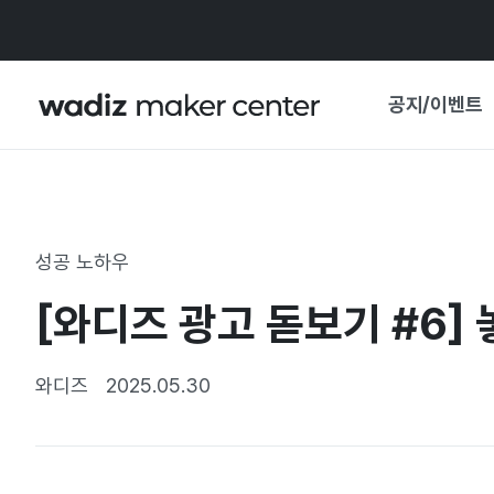
공지/이벤트
공지사항
와디즈
기획전·혜택
성공 노하우
보도자료
마이 와디즈
[와디즈 광고 돋보기 #6]
기획전 캘린더
중요 업데이트
신뢰센터
와디즈
2025.05.30
지원사업