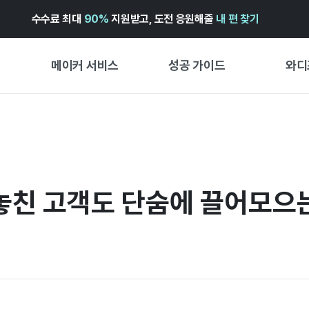
수수료 최대
90%
지원받고, 도전 응원해줄
내 편 찾기
메이커 서비스
성공 가이드
와디
메이커 지원 서비스
펀딩 성공 가이드
첫 시작
와디즈 광고센터 ↗︎
서비스 가이드
유형별 
경험형
도움말센터 ↗︎
와디즈 스쿨
 놓친 고객도 단숨에 끌어모으는
창작형
와디즈 어워즈 ↗︎
성공 스토리
비즈니스
FOR GLOBAL MAKER
펀딩 인
ENGLISH GUIDE
中文指南
한국어 가이드