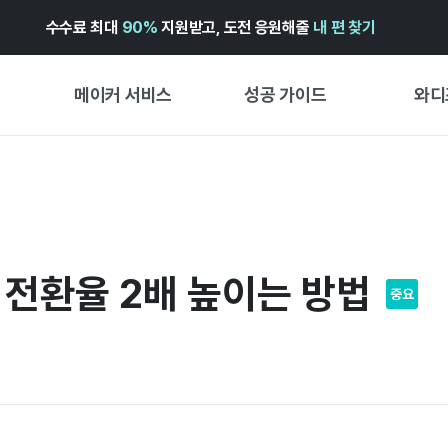
수수료 최대
90%
지원받고, 도전 응원해줄
내 편 찾기
메이커 서비스
성공 가이드
와디
메이커 지원 서비스
펀딩 성공 가이드
첫 시작
와디즈 광고센터 ↗︎
서비스 가이드
유형별 
경험형
도움말센터 ↗︎
와디즈 스쿨
 전환율 2배 높이는 방법
창작형
와디즈 어워즈 ↗︎
성공 스토리
중요
비즈니스
FOR GLOBAL MAKER
펀딩 인
ENGLISH GUIDE
中文指南
한국어 가이드