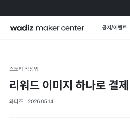
공지/이벤트
공지사항
와디즈
기획전·혜택
스토리 작성법
보도자료
마이 와디즈
리워드 이미지 하나로 결제
기획전 캘린더
중요 업데이트
신뢰센터
와디즈
2026.05.14
지원사업