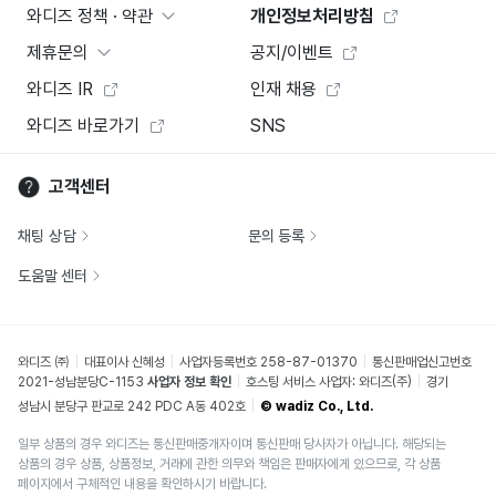
와디즈 정책 · 약관
개인정보처리방침
제휴문의
공지/이벤트
와디즈 IR
인재 채용
와디즈 바로가기
SNS
고객센터
채팅 상담
문의 등록
도움말 센터
와디즈 ㈜
대표이사 신혜성
사업자등록번호 258-87-01370
통신판매업신고번호
2021-성남분당C-1153
사업자 정보 확인
호스팅 서비스 사업자: 와디즈(주)
경기
성남시 분당구 판교로 242 PDC A동 402호
© wadiz Co., Ltd.
일부 상품의 경우 와디즈는 통신판매중개자이며 통신판매 당사자가 아닙니다. 해당되는
상품의 경우 상품, 상품정보, 거래에 관한 의무와 책임은 판매자에게 있으므로, 각 상품
페이지에서 구체적인 내용을 확인하시기 바랍니다.