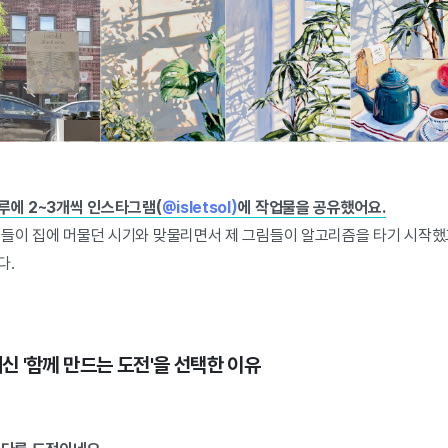
루에 2~3개씩 인스타그램(
@isletsol)
에 작업물을 공유했어요.
분들이 집에 머물던 시기와 맞물리면서 제 그림들이 알고리즘을 타기 시작했고
다.
 대신 '함께 만드는 도전'을 선택한 이유