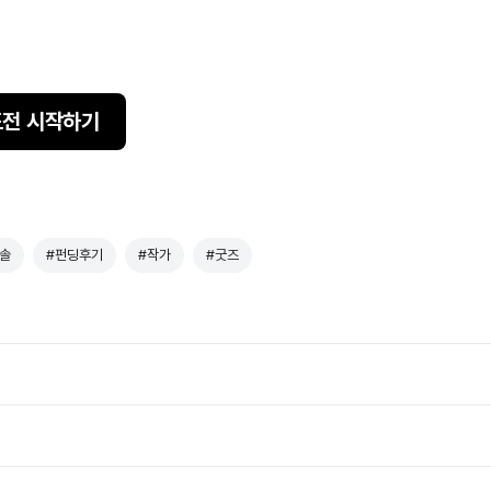
도전 시작하기
솔
#펀딩후기
#작가
#굿즈