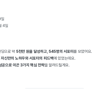
9일
월 4일
펀딩으로 약
5천만 원을 달성하고, 545명의 서포터
를 모았어요.
 자신만의 노하우와 서포터의 피드백
에 있었는데요.
성공으로 이끈 3가지 핵심 전략
을 알려드릴게요.