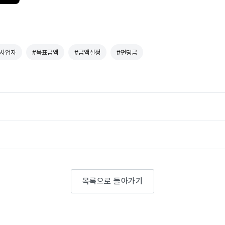
#사업자
#목표금액
#금액설정
#펀딩금
목록으로 돌아가기