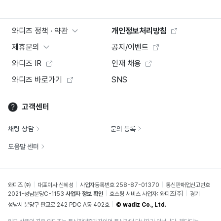
와디즈 정책 · 약관
개인정보처리방침
제휴문의
공지/이벤트
와디즈 IR
인재 채용
와디즈 바로가기
SNS
고객센터
채팅 상담
문의 등록
도움말 센터
와디즈 ㈜
대표이사 신혜성
사업자등록번호 258-87-01370
통신판매업신고번호
2021-성남분당C-1153
사업자 정보 확인
호스팅 서비스 사업자: 와디즈(주)
경기
성남시 분당구 판교로 242 PDC A동 402호
© wadiz Co., Ltd.