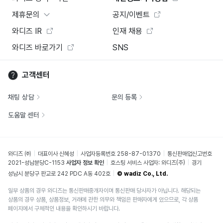
제휴문의
공지/이벤트
와디즈 IR
인재 채용
와디즈 바로가기
SNS
고객센터
채팅 상담
문의 등록
도움말 센터
와디즈 ㈜
대표이사 신혜성
사업자등록번호 258-87-01370
통신판매업신고번호
2021-성남분당C-1153
사업자 정보 확인
호스팅 서비스 사업자: 와디즈(주)
경기
성남시 분당구 판교로 242 PDC A동 402호
© wadiz Co., Ltd.
일부 상품의 경우 와디즈는 통신판매중개자이며 통신판매 당사자가 아닙니다. 해당되는
상품의 경우 상품, 상품정보, 거래에 관한 의무와 책임은 판매자에게 있으므로, 각 상품
페이지에서 구체적인 내용을 확인하시기 바랍니다.