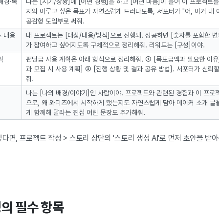
배경·목
나는 [시기/상황]에 [어떤 경험]을 하고 [어떤 마음]이 들어 이 프로젝트
지와 이루고 싶은 목표가 자연스럽게 드러나도록, 서포터가 "어, 이거 내 
공감형 도입부로 써줘.
 내용
내 프로젝트는 [대상/내용/방식]으로 진행돼. 성공하면 [숫자를 포함한 변
가 참여하고 싶어지도록 구체적으로 정리해줘. 리워드는 [구성]이야.
획
펀딩금 사용 계획은 아래 형식으로 정리해줘. ① [목표금액과 필요한 이유]
과 모집 시 사용 계획] ③ [진행 상황 및 결과 공유 방법]. 서포터가 신
줘.
나는 [나의 배경/이야기]인 사람이야. 프로젝트와 관련된 경험과 이 프로
으로, 왜 와디즈에서 시작하게 됐는지도 자연스럽게 담아 메이커 소개 글
게 함께해 달라는 진심 어린 문장도 추가해줘.
다면, 프로젝트 작성 > 스토리 상단의 '스토리 생성 AI'로 먼저 초안을 받
성의 필수 항목