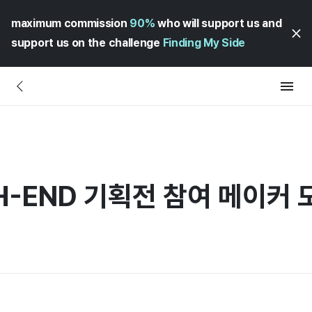
maximum commission
90%
who will support us and
support us on the challenge
Finding My Side
H-END 기획전 참여 메이커 모