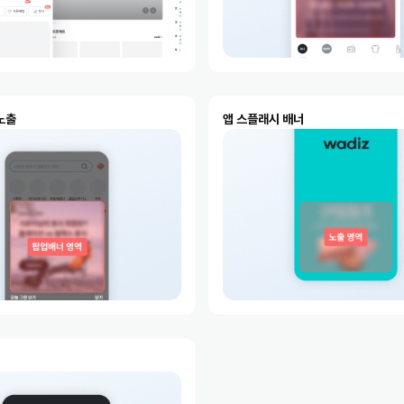
노출
앱 스플래시 배너