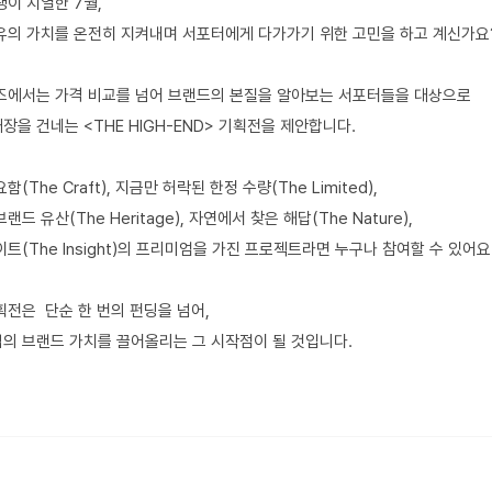
쟁이 치열한 7월,
유의 가치를 온전히 지켜내며 서포터에게 다가가기 위한 고민을 하고 계신가요
디즈에서는 가격 비교를 넘어 브랜드의 본질을 알아보는 서포터들을 대상으로
을 건네는 <THE HIGH-END> 기획전을 제안합니다.
(The Craft), 지금만 허락된 한정 수량(The Limited),
드 유산(The Heritage), 자연에서 찾은 해답(The Nature),
트(The Insight)의 프리미엄을 가진 프로젝트라면 누구나 참여할 수 있어요
획전은 단순 한 번의 펀딩을 넘어,
의 브랜드 가치를 끌어올리는 그 시작점이 될 것입니다.