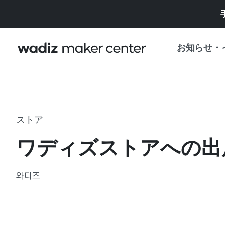
お知らせ・
お知らせ
WADIZ
企画展・特典
ストア
プレスリリース
マイワディズ
ワディズストアへの出
企画展カレンダ
重要なお知らせ
セキュリティセ
와디즈
支援事業