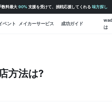
手数料最大
90%
支援を受けて、挑戦応援してくれる
味方探し
wa
イベント
メイカーサービス
成功ガイド
は
メイカー向けサポートサ
クラウドファンディング
はじめ
ービス
成功ガイド
WADIZ 広告センター ↗︎
サービスガイド
タイプ
体験型
ヘルプセンター ↗︎
WADIZ・スクール
店方法は?
創作型
ー
WADIZアワード ↗︎
成功ストーリー
ビジネ
ンター
FOR GLOBAL MAKER
クラウ
英語ガイド
・イン
中国語ガイド
韓国語ガイド