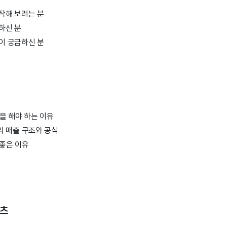
작해 보려는 분
하신 분
이 궁금하신 분
을 해야 하는 이유
 매출 구조와 공식
좋은 이유
널
텐츠