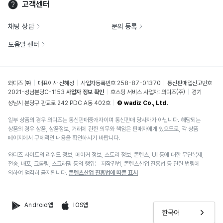
고객센터
채팅 상담
문의 등록
도움말 센터
와디즈 ㈜
대표이사 신혜성
사업자등록번호 258-87-01370
통신판매업신고번호
2021-성남분당C-1153
사업자 정보 확인
호스팅 서비스 사업자: 와디즈(주)
경기
성남시 분당구 판교로 242 PDC A동 402호
© wadiz Co., Ltd.
일부 상품의 경우 와디즈는 통신판매중개자이며 통신판매 당사자가 아닙니다. 해당되는
상품의 경우 상품, 상품정보, 거래에 관한 의무와 책임은 판매자에게 있으므로, 각 상품
페이지에서 구체적인 내용을 확인하시기 바랍니다.
와디즈 사이트의 리워드 정보, 메이커 정보, 스토리 정보, 콘텐츠, UI 등에 대한 무단복제,
전송, 배포, 크롤링, 스크래핑 등의 행위는 저작권법, 콘텐츠산업 진흥법 등 관련 법령에
의하여 엄격히 금지됩니다.
콘텐츠산업 진흥법에 따른 표시
Android앱
IOS앱
한국어