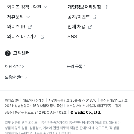
와디즈 정책 · 약관
개인정보처리방침
제휴문의
공지/이벤트
와디즈 IR
인재 채용
와디즈 바로가기
SNS
고객센터
채팅 상담
문의 등록
도움말 센터
와디즈 ㈜
대표이사 신혜성
사업자등록번호 258-87-01370
통신판매업신고번호
2021-성남분당C-1153
사업자 정보 확인
호스팅 서비스 사업자: 와디즈(주)
경기
성남시 분당구 판교로 242 PDC A동 402호
© wadiz Co., Ltd.
일부 상품의 경우 와디즈는 통신판매중개자이며 통신판매 당사자가 아닙니다. 해당되는
상품의 경우 상품, 상품정보, 거래에 관한 의무와 책임은 판매자에게 있으므로, 각 상품
페이지에서 구체적인 내용을 확인하시기 바랍니다.