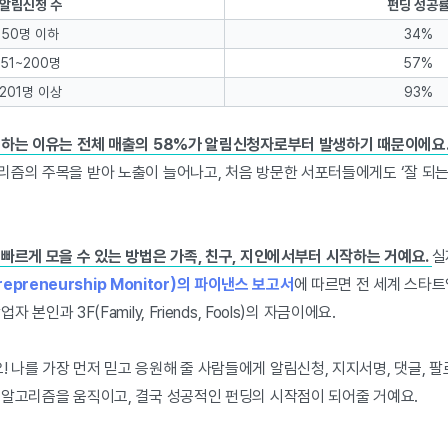
알림신청 수
펀딩 성공
50명 이하
34%
51~200명
57%
201명 이상
93%
 하는 이유는 전체 매출의 58%가 알림신청자로부터 발생하기 때문이에요
리즘의 주목을 받아 노출이 늘어나고, 처음 방문한 서포터들에게도 ‘잘 되
빠르게 모을 수 있는 방법은 가족, 친구, 지인에서부터 시작하는 거예요.
실
trepreneurship Monitor)의 파이낸스 보고서
에 따르면 전 세계 스타트
본인과 3F(Family, Friends, Fools)의 자금이에요.
 나를 가장 먼저 믿고 응원해 줄 사람들에게 알림신청, 지지서명, 댓글, 
 알고리즘을 움직이고, 결국 성공적인 펀딩의 시작점이 되어줄 거예요.