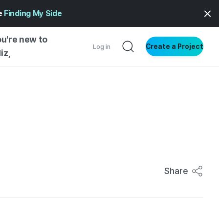
ge
Finding My Side
ou're new to
Create a Project
Log in
iz,
NG STARTED
S BY TYPE
ENTIAL
VE WRITING
SS STYLE
NG INSIGHTS
Share