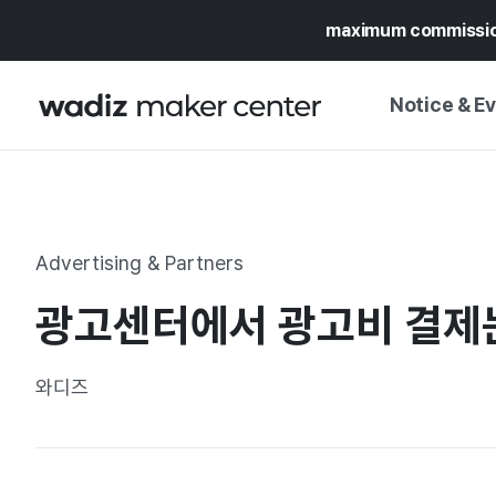
maximum commissi
Notice & E
NOTICE
WADIZ
CAMPAIGNS & O
Advertising & Partners
PRESS RELEASE
MY WADIZ
광고센터에서 광고비 결제는
SPECIAL EXHIBI
CALENDAR
UPDATES
TRUST CENTER
와디즈
SUPPORT PRO