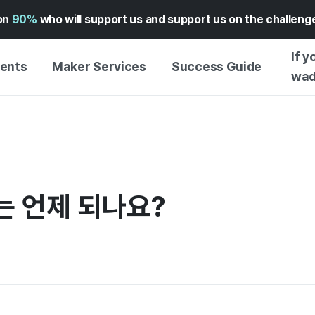
on
90%
who will support us and support us on the challen
If y
vents
Maker Services
Success Guide
wad
MAKER SUPPORT
GUIDE TO SUCCESSFUL
GETTI
SERVICE
FUNDING
GUIDE
FFERS
WADIZ AD CENTER ↗︎
SERVICE GUIDE
GUIDE
EXPERI
HELP CENTER ↗︎
WADIZ SCHOOL
 언제 되나요?
CREATI
TION
WADIZ AWARDS ↗︎
SUCCESS STORIES
BUSINE
FOR GLOBAL MAKER
FUNDI
ENGLISH GUIDE
GRAMS
CHINESE GUIDE
KOREAN GUIDE