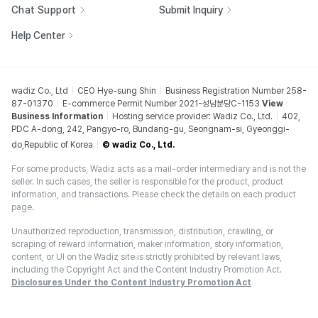
Chat Support
Submit Inquiry
Help Center
wadiz Co., Ltd
CEO Hye-sung Shin
Business Registration Number 258-
87-01370
E-commerce Permit Number 2021-성남분당C-1153
View
Business Information
Hosting service provider: Wadiz Co., Ltd.
402,
PDC A-dong, 242, Pangyo-ro, Bundang-gu, Seongnam-si, Gyeonggi-
do,Republic of Korea
© wadiz Co., Ltd.
For some products, Wadiz acts as a mail-order intermediary and is not the
seller. In such cases, the seller is responsible for the product, product
information, and transactions. Please check the details on each product
page.
Unauthorized reproduction, transmission, distribution, crawling, or
scraping of reward information, maker information, story information,
content, or UI on the Wadiz site is strictly prohibited by relevant laws,
including the Copyright Act and the Content Industry Promotion Act.
Disclosures Under the Content Industry Promotion Act