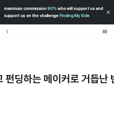
maximum commission
90%
who will support us and
support us on the challenge
Finding My Side
믿고 펀딩하는 메이커로 거듭난