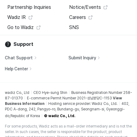
Partnership Inquiries
Notice/Events
Wadiz IR
Careers
Go to Wadiz
SNS
Support
Chat Support
Submit Inquiry
Help Center
wadiz Co., Ltd
CEO Hye-sung Shin
Business Registration Number 258-
87-01370
E-commerce Permit Number 2021-성남분당C-1153
View
Business Information
Hosting service provider: Wadiz Co., Ltd.
402,
PDC A-dong, 242, Pangyo-ro, Bundang-gu, Seongnam-si, Gyeonggi-
do,Republic of Korea
© wadiz Co., Ltd.
For some products, Wadiz acts as a mail-order intermediary and is not the
seller. In such cases, the seller is responsible for the product, product