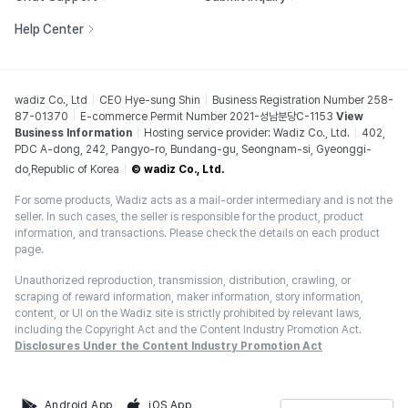
Help Center
wadiz Co., Ltd
CEO Hye-sung Shin
Business Registration Number 258-
87-01370
E-commerce Permit Number 2021-성남분당C-1153
View
Business Information
Hosting service provider: Wadiz Co., Ltd.
402,
PDC A-dong, 242, Pangyo-ro, Bundang-gu, Seongnam-si, Gyeonggi-
do,Republic of Korea
© wadiz Co., Ltd.
For some products, Wadiz acts as a mail-order intermediary and is not the
seller. In such cases, the seller is responsible for the product, product
information, and transactions. Please check the details on each product
page.
Unauthorized reproduction, transmission, distribution, crawling, or
scraping of reward information, maker information, story information,
content, or UI on the Wadiz site is strictly prohibited by relevant laws,
including the Copyright Act and the Content Industry Promotion Act.
Disclosures Under the Content Industry Promotion Act
Android App
iOS App