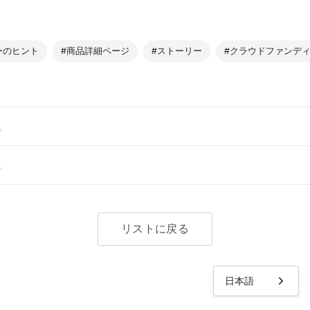
ーのヒント
#商品詳細ページ
#ストーリー
#クラウドファンデ
。
。
リストに戻る
日本語