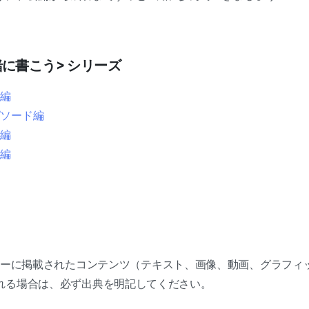
に書こう> シリーズ
本編
ピソード編
像編
想編
ーセンターに掲載されたコンテンツ（テキスト、画像、動画、グラフ
れる場合は、必ず出典を明記してください。