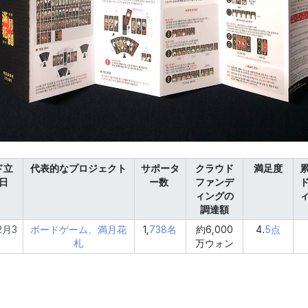
ド立
代表的なプロジェクト
サポータ
クラウド
満足度
日
ー数
ファンデ
ィングの
調達額
2月3
ボードゲーム、満月花
1,
738名
約6,000
4.
5点
札
万ウォン