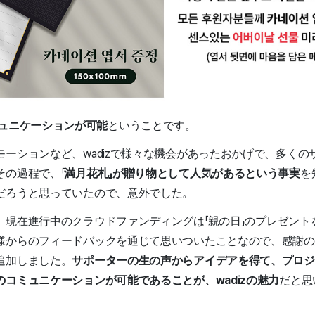
ュニケーションが可能
ということです。
ーションなど、wadizで様々な機会があったおかげで、多くの
その過程で、「
満月花札」が贈り物として人気があるという事実
を
だろうと思っていたので、意外でした。
、現在進行中のクラウドファンディングは「親の日」のプレゼント
様からのフィードバックを通じて思いついたことなので、感謝の
追加しました。
サポーターの生の声からアイデアを得て、プロジ
コミュニケーションが可能であることが、wadizの魅力
だと思