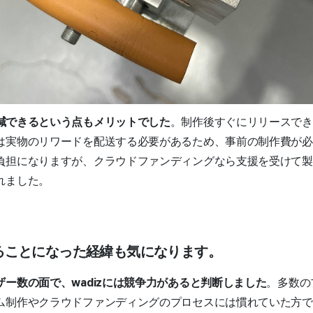
減できるという点もメリットでした
。制作後すぐにリリースでき
は実物のリワードを配送する必要があるため、事前の制作費が必
負担になりますが、クラウドファンディングなら支援を受けて製
れました。
利用することになった経緯も気になります。
ー数の面で、wadizには競争力があると判断しました
。多数の
制作やクラウドファンディングのプロセスには慣れていた方でした