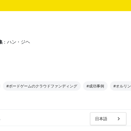
集
：ハン・ジヘ
#ボードゲームのクラウドファンディング
#成功事例
#オルリ
。
日本語