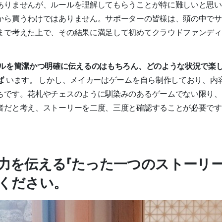
ありませんが、ルールを理解してもらうことが特に難しいと思い
から買うわけではありません。サポーターの皆様は、頭の中でサ
まで考えた上で、その結果に満足して初めてクラウドファンディ
ルを簡潔かつ明確に伝えるのはもちろん、どのような状況で楽
ば
います。
しかし、メイカーはゲームを自ら制作しており、内
ちです。花札やチェスのように馴染みのあるゲームでない限り、
者だと考え、ストーリーを二度、三度と確認することが必要で
力を伝える「たった一つのストーリー
ください。