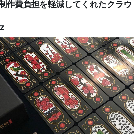
制作費負担を軽減してくれたクラウ
z