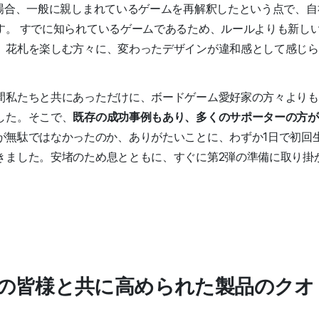
の場合、一般に親しまれているゲームを再解釈したという点で、
す。
すでに知られているゲームであるため、ルールよりも新しい
、花札を楽しむ方々に、変わったデザインが違和感として感じら
間私たちと共にあっただけに、ボードゲーム愛好家の方々よりも
した。そこで、
既存の成功事例もあり、多くのサポーターの方がい
が無駄ではなかったのか、ありがたいことに、わずか1日で初回
きました。安堵のため息とともに、すぐに第2弾の準備に取り掛
。
の皆様と共に高められた製品のクオ