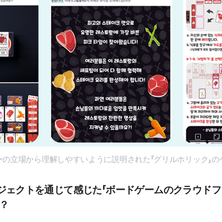
ーの立場から理解しやすいように説明された『グリルホリック』の
ロジェクトを通じて感じた「ボードゲームのクラウド
？