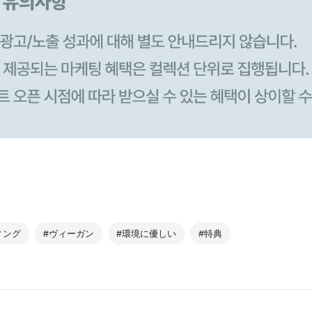
ィング
#ヴィーガン
#環境に優しい
#特典
。