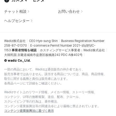
チャット相談
お問い合わせ
ヘルプセンター
Wadiz株式会社
CEO Hye-sung Shin
Business Registration Number
258-87-01370
E-commerce Permit Number 2021-성남분당C-
1153
事業者情報を確認
ホスティングサービス事業者：Wadiz株式会社
大韓民国 京畿道城南市盆唐区板橋路242 PDC A棟402号
© wadiz Co., Ltd.
一部の商品において、Wadizは通信販売の仲介者であり、
販売当事者ではありません。該当する商品については、商品、商品情報、
取引に関する義務と責任は販売者にあります。
各商品ページにて詳細をご確認ください。
Wadizサイト上のリワード情報、メイカー情報、ストーリー情報、
コンテンツ、UI等の無断複製、送信、配布、クロール、
スクレイピング等の行為は、著作権法、
コンテンツ産業振興法等の関連法令により厳格に禁止されています。
コンテンツ産業振興法に基づく表示