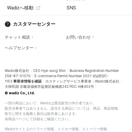
Wadizへ移動
SNS
カスタマーセンター
チャット相談
お問い合わせ
ヘルプセンター
Wadiz株式会社
CEO Hye-sung Shin
Business Registration Number
258-87-01370
E-commerce Permit Number 2021-성남분당C-
1153
事業者情報を確認
ホスティングサービス事業者：Wadiz株式会社
大韓民国 京畿道城南市盆唐区板橋路242 PDC A棟402号
© wadiz Co., Ltd.
一部の商品において、Wadizは通信販売の仲介者であり、
販売当事者ではありません。該当する商品については、商品、商品情報、
取引に関する義務と責任は販売者にあります。
各商品ページにて詳細をご確認ください。
Wadizサイト上のリワード情報、メイカー情報、ストーリー情報、