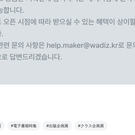
展
#電子書籍特集
#出版企画展
#クラス企画展